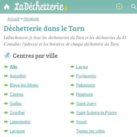
Accueil
>
Occitanie
Déchetterie dans le Tarn
LaDechetterie.fr liste les
déchetteries du Tarn
et les décheteries du 81.
Consultez l'adresse et les horaires de chaque déchetterie du Tarn.
Centres par ville
Albi
Lavaur
Aussillon
Puylaurens
Blaye-les-Mines
Rabastens
Castres
Réalmont
Gaillac
Saint-Juéry
Graulhet
Saint-Sulpice-la-Pointe
Labruguière
Soual
Lacaune
Toutes les villes