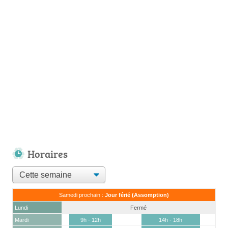
Horaires
Samedi prochain :
Jour férié (Assomption)
Lundi
Fermé
Mardi
9h - 12h
14h - 18h