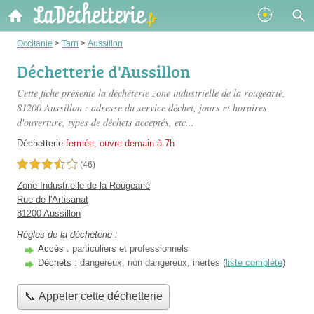
Occitanie
>
Tarn
>
Aussillon
Déchetterie d'Aussillon
Cette fiche présente
la déchèterie zone industrielle de la rougearié
,
81200 Aussillon : adresse du service déchet, jours et horaires
d'ouverture, types de déchets acceptés, etc...
Déchetterie
fermée, ouvre demain à 7h
3,5 étoiles sur 5
(46)
Zone Industrielle de la Rougearié
Rue de l'Artisanat
81200 Aussillon
Règles de la déchèterie :
Accès :
particuliers et professionnels
Déchets :
dangereux, non dangereux, inertes (
liste complète
)
📞 Appeler cette déchetterie