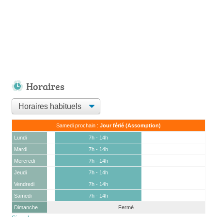
Horaires
Samedi prochain :
Jour férié (Assomption)
Lundi
7h - 14h
Mardi
7h - 14h
Mercredi
7h - 14h
Jeudi
7h - 14h
Vendredi
7h - 14h
Samedi
7h - 14h
Dimanche
Fermé