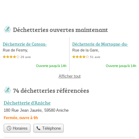
Déchetteries ouvertes maintenant
Déchetterie de Cateau-
Déchetterie de Mortagne-du-
cambresis
nord
Rue de Fesmy,
Rue de la Gare,
29 avis
51 avis
4,0 étoiles sur 5
4,0 étoiles sur 5
Ouverte jusqu'à 14h
Ouverte jusqu'à 14h
Afficher tout
74 déchetteries référencées
Déchetterie d'Aniche
180 Rue Jean Jaurès, 59580 Aniche
Fermée, ouvre à 9h
Horaires
Téléphone