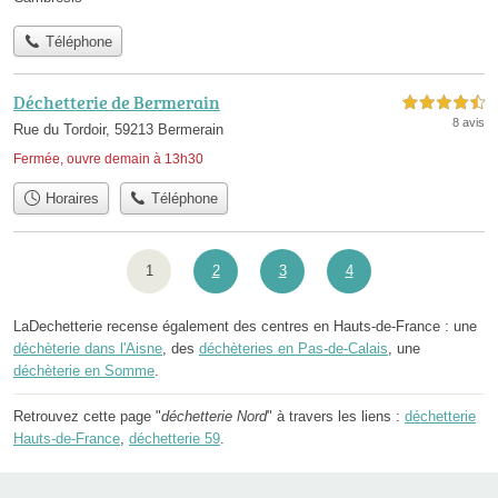
Téléphone
Déchetterie de Bermerain
4,5 étoiles sur 5
8 avis
Rue du Tordoir, 59213 Bermerain
Fermée, ouvre demain à 13h30
Horaires
Téléphone
1
2
3
4
LaDechetterie recense également des centres en Hauts-de-France : une
déchèterie dans l'Aisne
, des
déchèteries en Pas-de-Calais
, une
déchèterie en Somme
.
Retrouvez cette page "
déchetterie Nord
" à travers les liens :
déchetterie
Hauts-de-France
,
déchetterie 59
.