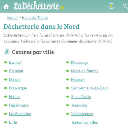
Accueil
>
Hauts-de-France
Déchetterie dans le Nord
LaDechetterie.fr liste les
déchetteries du Nord
et les centres du 59.
Consultez l'adresse et les horaires de chaque déchetterie du Nord.
Centres par ville
Bailleul
Maubeuge
Cambrai
Mons-en-Barœul
Denain
Roubaix
Dunkerque
Saint-Amand-les-Eaux
Halluin
Sin-le-Noble
Hazebrouck
Tourcoing
La Madeleine
Valenciennes
Lille
Toutes les villes