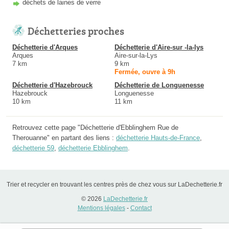
déchets de laines de verre
Déchetteries proches
Déchetterie d'Arques
Déchetterie d'Aire-sur -la-lys
Arques
Aire-sur-la-Lys
7 km
9 km
Fermée, ouvre à 9h
Déchetterie d'Hazebrouck
Déchetterie de Longuenesse
Hazebrouck
Longuenesse
10 km
11 km
Retrouvez cette page "Déchetterie d'Ebblinghem Rue de
Therouanne" en partant des liens :
déchetterie Hauts-de-France
,
déchetterie 59
,
déchetterie Ebblinghem
.
Trier et recycler en trouvant les centres près de chez vous sur LaDechetterie.fr
© 2026
LaDechetterie.fr
Mentions légales
-
Contact