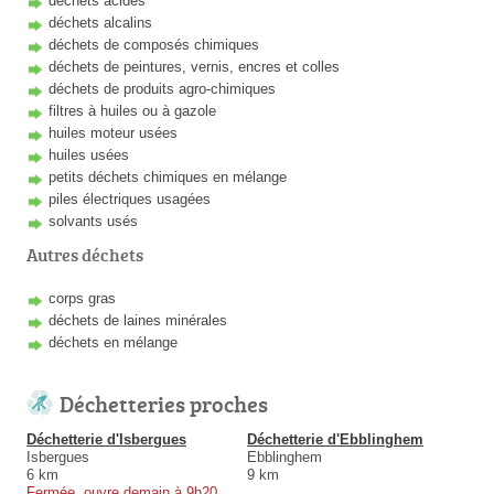
déchets acides
déchets alcalins
déchets de composés chimiques
déchets de peintures, vernis, encres et colles
déchets de produits agro-chimiques
filtres à huiles ou à gazole
huiles moteur usées
huiles usées
petits déchets chimiques en mélange
piles électriques usagées
solvants usés
Autres déchets
corps gras
déchets de laines minérales
déchets en mélange
Déchetteries proches
Déchetterie d'Isbergues
Déchetterie d'Ebblinghem
Isbergues
Ebblinghem
6 km
9 km
Fermée, ouvre demain à 9h20