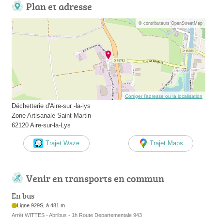
Plan et adresse
© contributeurs OpenStreetMap
Corriger l’adresse ou la localisation
Déchetterie d'Aire-sur -la-lys
Zone Artisanale Saint Martin
62120 Aire-sur-la-Lys
Trajet Waze
Trajet Maps
Venir en transports en commun
En bus
Ligne 929S, à 481 m
Arrêt WITTES - Abribus - 1h Route Departementale 943