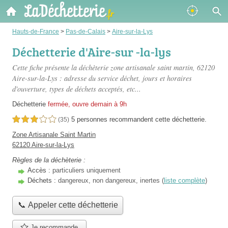
Hauts-de-France
>
Pas-de-Calais
>
Aire-sur-la-Lys
Déchetterie d'Aire-sur -la-lys
Cette fiche présente
la déchèterie zone artisanale saint martin
, 62120
Aire-sur-la-Lys : adresse du service déchet, jours et horaires
d'ouverture, types de déchets acceptés, etc...
Déchetterie
fermée, ouvre demain à 9h
5 personnes
recommandent
cette déchetterie.
3,0 étoiles sur 5
(35)
Zone Artisanale Saint Martin
62120 Aire-sur-la-Lys
Règles de la déchèterie :
Accès :
particuliers uniquement
Déchets :
dangereux, non dangereux, inertes (
liste complète
)
📞 Appeler cette déchetterie
Je recommande