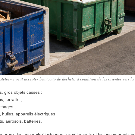
teforme peut accepter beaucoup de déchets, à condition de les orienter vers la
, gros objets cassés ;
, ferraille ;
nchages ;
, huiles, appareils électriques ;
s, aérosols, batteries.
angereux, les appareils électriques, les vêtements et les encombrants 