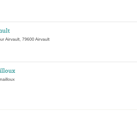
ault
ur Airvault, 79600 Airvault
illoux
mailloux