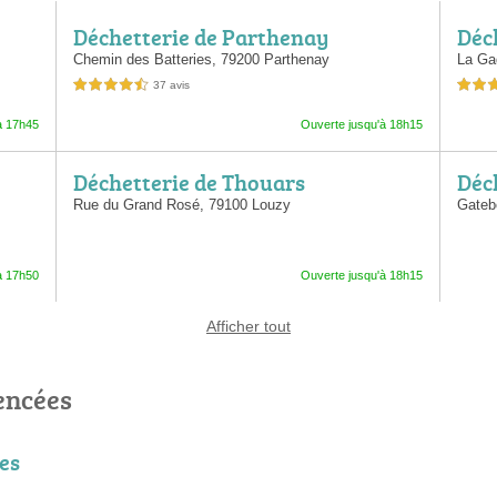
Déchetterie de Parthenay
Déc
Chemin des Batteries,
79200 Parthenay
La Ga
37 avis
4,5 étoiles sur 5
3,5 étoil
à 17h45
Ouverte jusqu'à 18h15
Déchetterie de Thouars
Déc
Rue du Grand Rosé,
79100 Louzy
Gateb
à 17h50
Ouverte jusqu'à 18h15
Afficher tout
encées
res