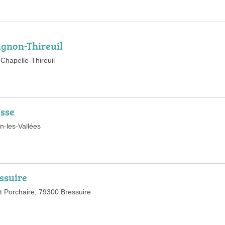
ugnon-Thireuil
 Chapelle-Thireuil
esse
n-les-Vallées
ssuire
nt Porchaire, 79300 Bressuire