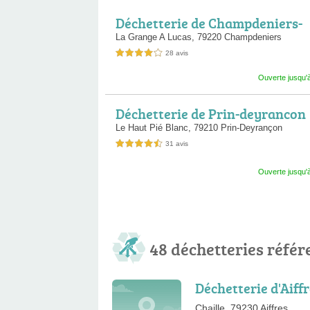
Déchetterie de Champdeniers-
Saint-Denis
La Grange A Lucas,
79220 Champdeniers
28 avis
4,0 étoiles sur 5
Ouverte jusqu'
Déchetterie de Prin-deyrancon
Le Haut Pié Blanc,
79210 Prin-Deyrançon
31 avis
4,5 étoiles sur 5
Ouverte jusqu'
48 déchetteries référ
Déchetterie d'Aiff
Chaille, 79230 Aiffres