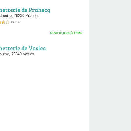
hetterie de Prahecq
drouille,
79230 Prahecq
25 avis
es sur 5
Ouverte jusqu'à 17h50
hetterie de Vasles
ourse,
79340 Vasles