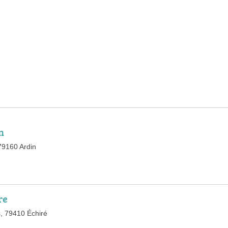
n
79160 Ardin
re
s, 79410 Échiré