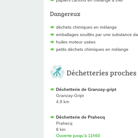
papiers cartons en mélange à trier
Dangereux
déchets chimiques en mélange
emballages souillés par une substance d
huiles moteur usées
petits déchets chimiques en mélange
Déchetteries proches
Déchetterie de Granzay-gript
Granzay-Gript
4.8 km
Déchetterie de Prahecq
Prahecq
8 km
Ouverte jusqu'à 11h50