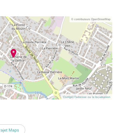
© contributeurs OpenStreetMap
Corriger l’adresse ou la localisation
rajet Maps