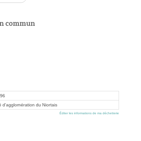
 en commun
996
d'agglomération du Niortais
Éditer les informations de ma déchetterie