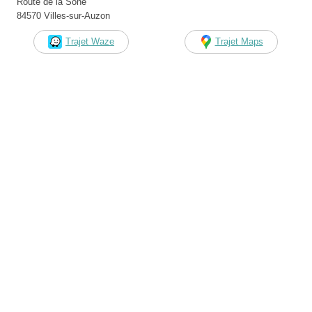
Route de la Sône
84570 Villes-sur-Auzon
Trajet Waze
Trajet Maps