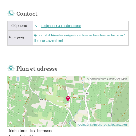
Contact
Téléphone
Téléphoner à la déchetterie
ccvs84.fr/vie-locale/gestion-des-dechets/les-dechetteries/vi
Site web
lles-sur-auzon.html
Plan et adresse
© contributeurs OpenStreetMap
Corriger l’adresse ou la localisation
Déchetterie des Terrasses