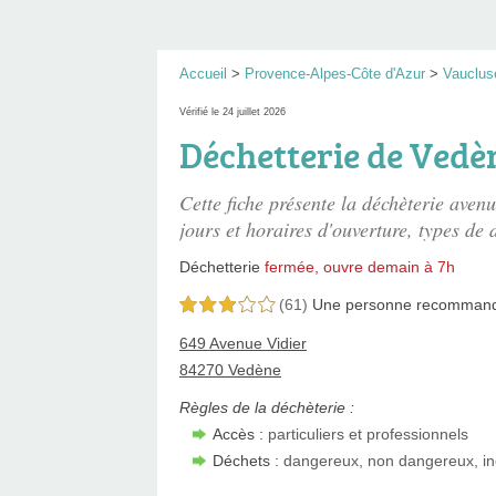
Accueil
>
Provence-Alpes-Côte d'Azur
>
Vauclus
Vérifié le 24 juillet 2026
Déchetterie de Vedè
Cette fiche présente
la déchèterie avenu
jours et horaires d'ouverture, types de d
Déchetterie
fermée, ouvre demain à 7h
(61)
Une personne
recomman
3,0 étoiles sur 5
649 Avenue Vidier
84270 Vedène
Règles de la déchèterie :
Accès :
particuliers et professionnels
Déchets :
dangereux, non dangereux, in