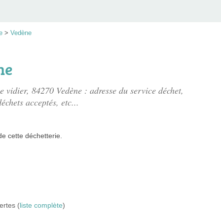
e
>
Vedène
ne
e vidier
, 84270 Vedène : adresse du service déchet,
échets acceptés, etc...
de
cette déchetterie.
ertes (
liste complète
)