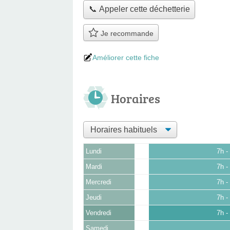
📞 Appeler cette déchetterie
Je recommande
Améliorer cette fiche
Horaires
Lundi
7h -
Mardi
7h -
Mercredi
7h -
Jeudi
7h -
Vendredi
7h -
Samedi