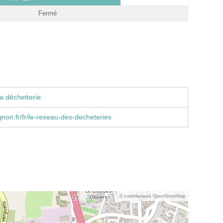
Fermé
a déchetterie
on.fr/fr/le-reseau-des-decheteries
© contributeurs OpenStreetMap