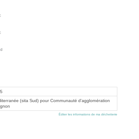
c
c
nd
95
iterranée (sita Sud) pour Communauté d'agglomération
ignon
Éditer les informations de ma déchetterie