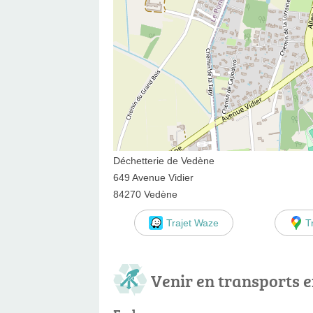
Déchetterie de Vedène
649 Avenue Vidier
84270 Vedène
Trajet Waze
T
Venir en transports