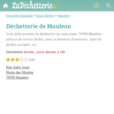
Nouvelle-Aquitaine
>
Deux-Sèvres
>
Mauléon
Déchetterie de Mauleon
Cette fiche présente
la déchèterie rue saint jouin
, 79700 Mauléon :
adresse du service déchet, jours et horaires d'ouverture, types de
déchets acceptés, etc...
Déchetterie
fermée, ouvre demain à 14h
3,0 étoiles sur 5
(24)
Rue Saint Jouin
Route des Moulins
79700 Mauléon