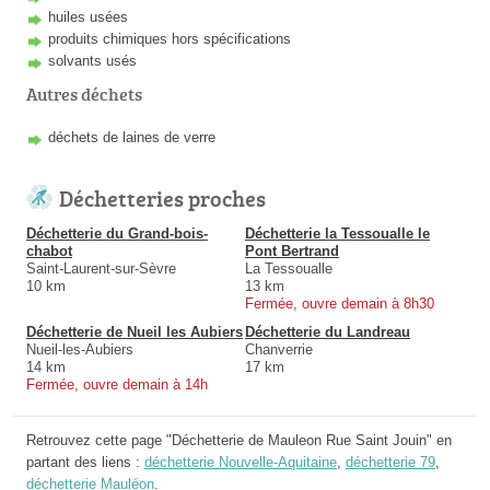
huiles usées
produits chimiques hors spécifications
solvants usés
Autres déchets
déchets de laines de verre
Déchetteries proches
Déchetterie du Grand-bois-
Déchetterie la Tessoualle le
chabot
Pont Bertrand
Saint-Laurent-sur-Sèvre
La Tessoualle
10 km
13 km
Fermée, ouvre demain à 8h30
Déchetterie de Nueil les Aubiers
Déchetterie du Landreau
Nueil-les-Aubiers
Chanverrie
14 km
17 km
Fermée, ouvre demain à 14h
Retrouvez cette page "Déchetterie de Mauleon Rue Saint Jouin" en
partant des liens :
déchetterie Nouvelle-Aquitaine
,
déchetterie 79
,
déchetterie Mauléon
.