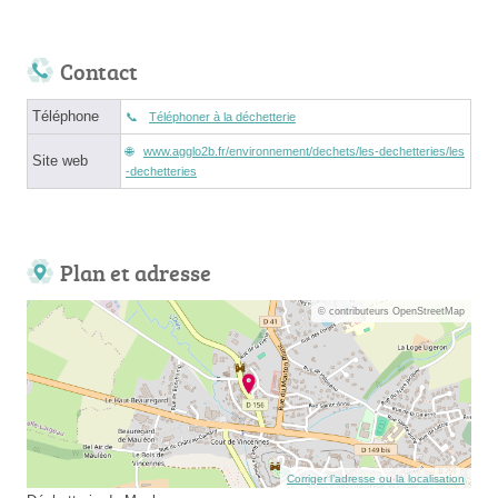
Contact
Téléphone
Téléphoner à la déchetterie
www.agglo2b.fr/environnement/dechets/les-dechetteries/les
Site web
-dechetteries
Plan et adresse
© contributeurs OpenStreetMap
Corriger l’adresse ou la localisation