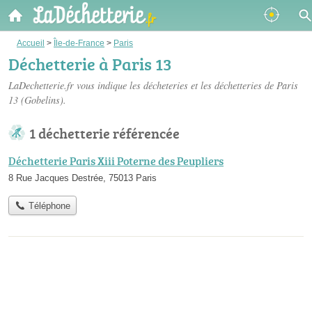
Accueil
>
Île-de-France
>
Paris
Déchetterie à Paris 13
LaDechetterie.fr vous indique les décheteries et les
déchetteries de Paris
13
(Gobelins).
1 déchetterie référencée
Déchetterie Paris Xiii Poterne des Peupliers
8 Rue Jacques Destrée, 75013 Paris
Téléphone