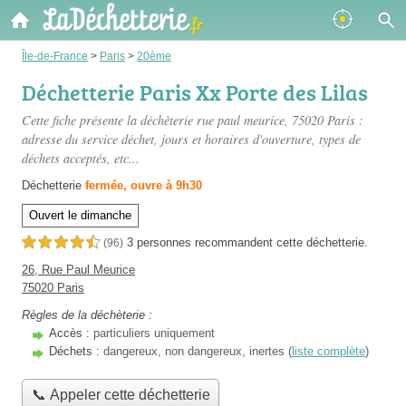
Île-de-France
>
Paris
>
20ème
Déchetterie Paris Xx Porte des Lilas
Cette fiche présente
la déchèterie rue paul meurice
, 75020 Paris :
adresse du service déchet, jours et horaires d'ouverture, types de
déchets acceptés, etc...
Déchetterie
fermée, ouvre à 9h30
Ouvert le dimanche
3 personnes
recommandent
cette déchetterie.
4,5 étoiles sur 5
(96)
26, Rue Paul Meurice
75020 Paris
Règles de la déchèterie :
Accès :
particuliers uniquement
Déchets :
dangereux, non dangereux, inertes (
liste complète
)
📞 Appeler cette déchetterie