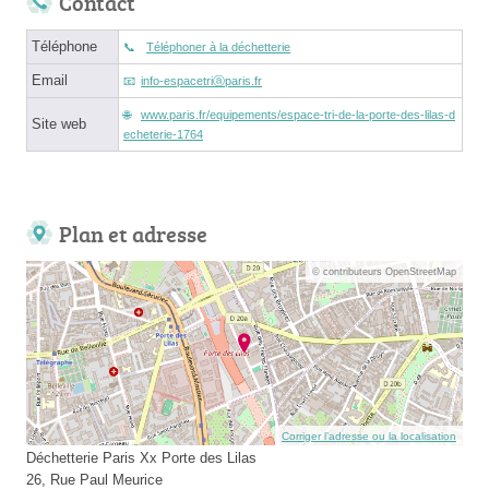
Contact
Téléphone
Téléphoner à la déchetterie
Email
info-espacetriⓐparis.fr
www.paris.fr/equipements/espace-tri-de-la-porte-des-lilas-d
Site web
echeterie-1764
Plan et adresse
© contributeurs OpenStreetMap
Corriger l’adresse ou la localisation
Déchetterie Paris Xx Porte des Lilas
26, Rue Paul Meurice