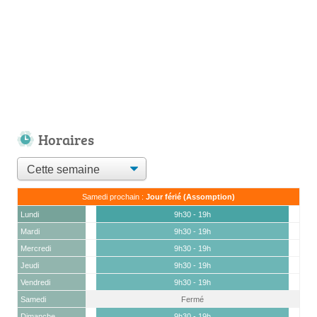
Horaires
Samedi prochain :
Jour férié (Assomption)
Lundi
9h30 - 19h
Mardi
9h30 - 19h
Mercredi
9h30 - 19h
Jeudi
9h30 - 19h
Vendredi
9h30 - 19h
Samedi
Fermé
(15 août)
Dimanche
9h30 - 19h