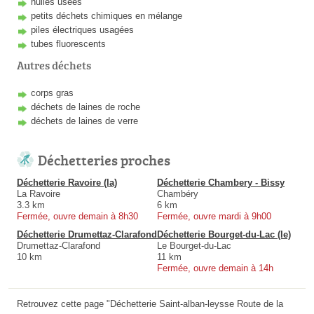
huiles usées
petits déchets chimiques en mélange
piles électriques usagées
tubes fluorescents
Autres déchets
corps gras
déchets de laines de roche
déchets de laines de verre
Déchetteries proches
Déchetterie Ravoire (la)
Déchetterie Chambery - Bissy
La Ravoire
Chambéry
3.3 km
6 km
Fermée, ouvre demain à 8h30
Fermée, ouvre mardi à 9h00
Déchetterie Drumettaz-Clarafond
Déchetterie Bourget-du-Lac (le)
Drumettaz-Clarafond
Le Bourget-du-Lac
10 km
11 km
Fermée, ouvre demain à 14h
Retrouvez cette page "Déchetterie Saint-alban-leysse Route de la