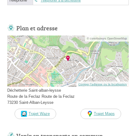
Téléphone
Téléphoner à la déchetterie
Plan et adresse
© contributeurs OpenStreetMap
Corriger l’adresse ou la localisation
Déchetterie Saint-alban-leysse
Route de la Feclaz Route de la Feclaz
73230 Saint-Alban-Leysse
Trajet Waze
Trajet Maps
Venir en transports en commun