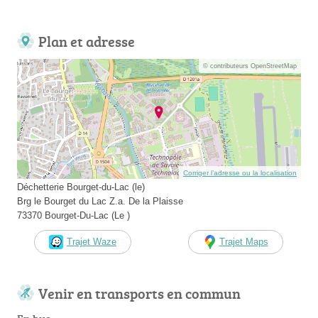
Plan et adresse
© contributeurs OpenStreetMap
Corriger l’adresse ou la localisation
Déchetterie Bourget-du-Lac (le)
Brg le Bourget du Lac Z.a. De la Plaisse
73370 Bourget-Du-Lac (Le )
Trajet Waze
Trajet Maps
Venir en transports en commun