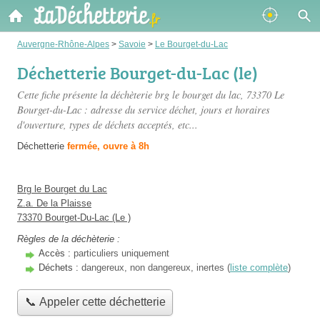
Auvergne-Rhône-Alpes
>
Savoie
>
Le Bourget-du-Lac
Déchetterie Bourget-du-Lac (le)
Cette fiche présente
la déchèterie brg le bourget du lac
, 73370 Le
Bourget-du-Lac : adresse du service déchet, jours et horaires
d'ouverture, types de déchets acceptés, etc...
Déchetterie
fermée, ouvre à 8h
Brg le Bourget du Lac
Z.a. De la Plaisse
73370 Bourget-Du-Lac (Le )
Règles de la déchèterie :
Accès :
particuliers uniquement
Déchets :
dangereux, non dangereux, inertes (
liste complète
)
📞 Appeler cette déchetterie