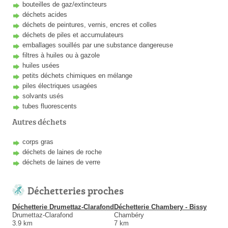
bouteilles de gaz/extincteurs
déchets acides
déchets de peintures, vernis, encres et colles
déchets de piles et accumulateurs
emballages souillés par une substance dangereuse
filtres à huiles ou à gazole
huiles usées
petits déchets chimiques en mélange
piles électriques usagées
solvants usés
tubes fluorescents
Autres déchets
corps gras
déchets de laines de roche
déchets de laines de verre
Déchetteries proches
Déchetterie Drumettaz-Clarafond
Déchetterie Chambery - Bissy
Drumettaz-Clarafond
Chambéry
3.9 km
7 km