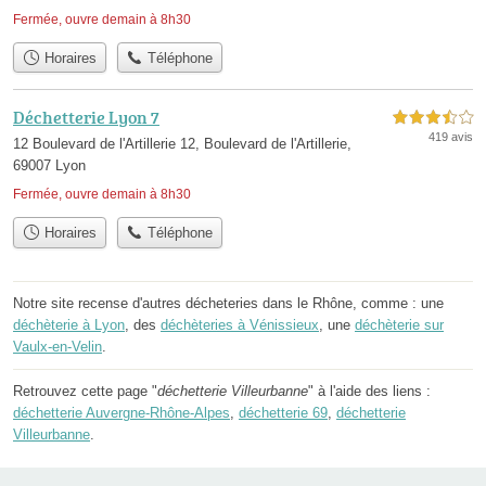
Fermée, ouvre demain à 8h30
Horaires
Téléphone
Déchetterie Lyon 7
3,5 étoiles sur 5
419 avis
12 Boulevard de l'Artillerie 12, Boulevard de l'Artillerie,
69007 Lyon
Fermée, ouvre demain à 8h30
Horaires
Téléphone
Notre site recense d'autres décheteries dans le Rhône, comme : une
déchèterie à Lyon
, des
déchèteries à Vénissieux
, une
déchèterie sur
Vaulx-en-Velin
.
Retrouvez cette page "
déchetterie Villeurbanne
" à l'aide des liens :
déchetterie Auvergne-Rhône-Alpes
,
déchetterie 69
,
déchetterie
Villeurbanne
.