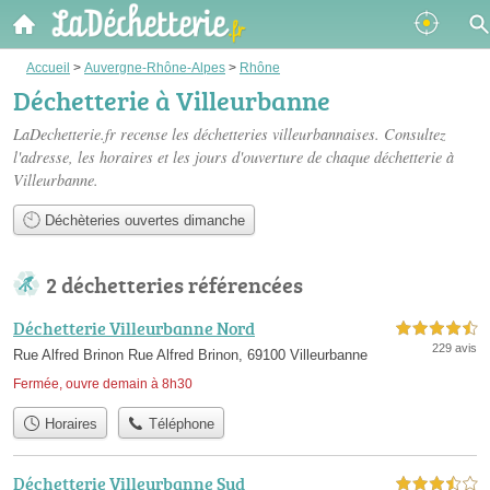
Accueil
>
Auvergne-Rhône-Alpes
>
Rhône
Déchetterie à Villeurbanne
LaDechetterie.fr recense les
déchetteries villeurbannaises
. Consultez
l'adresse, les horaires et les jours d'ouverture de chaque déchetterie à
Villeurbanne.
Déchèteries ouvertes dimanche
2 déchetteries référencées
Déchetterie Villeurbanne Nord
4,5 étoiles sur 5
229 avis
Rue Alfred Brinon Rue Alfred Brinon, 69100 Villeurbanne
Fermée, ouvre demain à 8h30
Horaires
Téléphone
Déchetterie Villeurbanne Sud
3,5 étoiles sur 5