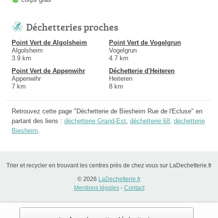
Déchetteries proches
Point Vert de Algolsheim
Point Vert de Vogelgrun
Algolsheim
Vogelgrun
3.9 km
4.7 km
Point Vert de Appenwihr
Déchetterie d'Heiteren
Appenwihr
Heiteren
7 km
8 km
Retrouvez cette page "Déchetterie de Biesheim Rue de l'Ecluse" en
partant des liens :
déchetterie Grand-Est
,
déchetterie 68
,
déchetterie
Biesheim
.
Trier et recycler en trouvant les centres près de chez vous sur LaDechetterie.fr
© 2026
LaDechetterie.fr
Mentions légales
-
Contact