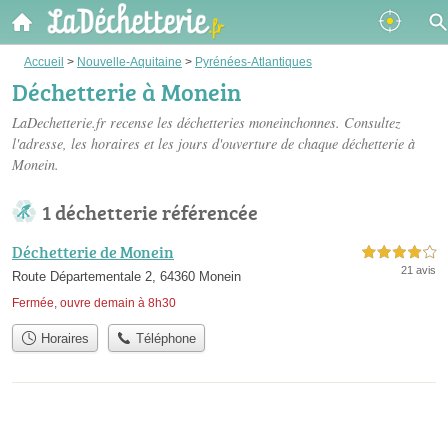
Accueil
>
Nouvelle-Aquitaine
>
Pyrénées-Atlantiques
Déchetterie à Monein
LaDechetterie.fr recense les
déchetteries moneinchonnes
. Consultez
l'adresse, les horaires et les jours d'ouverture de chaque déchetterie à
Monein.
1 déchetterie référencée
Déchetterie de Monein
4,0 étoiles sur 5
21 avis
Route Départementale 2, 64360 Monein
Fermée, ouvre demain à 8h30
Horaires
Téléphone