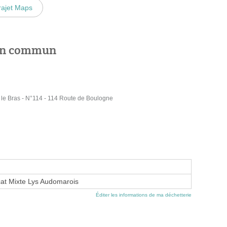
rajet Maps
 en commun
e Bras - N°114 - 114 Route de Boulogne
at Mixte Lys Audomarois
Éditer les informations de ma déchetterie