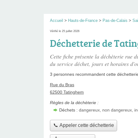
Accueil
>
Hauts-de-France
>
Pas-de-Calais
>
Sai
Vérifié le 25 juillet 2026
Déchetterie de Tat
Cette fiche présente
la déchèterie rue d
du service déchet, jours et horaires d'o
3 personnes
recommandent
cette déchetteri
Rue du Bras
62500 Tatinghem
Règles de la déchèterie :
Déchets :
dangereux, non dangereux, in
📞 Appeler cette déchetterie