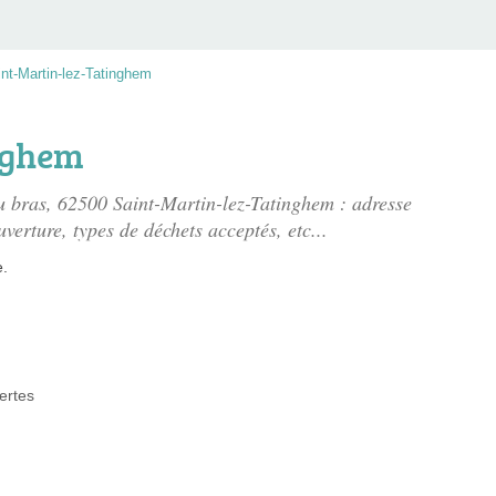
nt-Martin-lez-Tatinghem
inghem
u bras
, 62500 Saint-Martin-lez-Tatinghem : adresse
uverture, types de déchets acceptés, etc...
e.
ertes