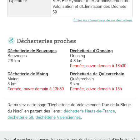
Opérateur
SIAVED Syndicat Inter-Arrondissement de
Valorisation et d'Elimination des Déchets
59
Éditer les informations de ma déchetterie
Déchetteries proches
Déchetterie de Beuvrages
Déchetterie d'Onnaing
Beuvrages
Onnaing
2.9 km
4.8 km
Fermée, ouvre demain à 13h30
Déchetterie de Maing
Déchetterie de Quievrechain
Maing
Quiévrechain
8 km
9 km
Fermée, ouvre demain à 13h30
Fermée, ouvre demain à 13h
Retrouvez cette page "Déchetterie de Valenciennes Rue de la Bleue
du Nord" en partant des liens :
déchetterie Hauts-de-France
,
déchetterie 59
,
déchetterie Valenciennes
.
Trier et recycler en trouvant les centres près de chez vous sur LaDechetterie.fr