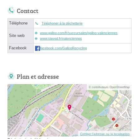
Contact
Téléphone
Téléphoner à la déchetterie
www.galloo.com/fr/succursales/galloo-valenciennes
Site web
www.siaved.fr/valenciennes
Facebook
facebook.com/GallooRecycling
Plan et adresse
© contributeurs OpenStreetMap
Corriger l’adresse ou la localisation