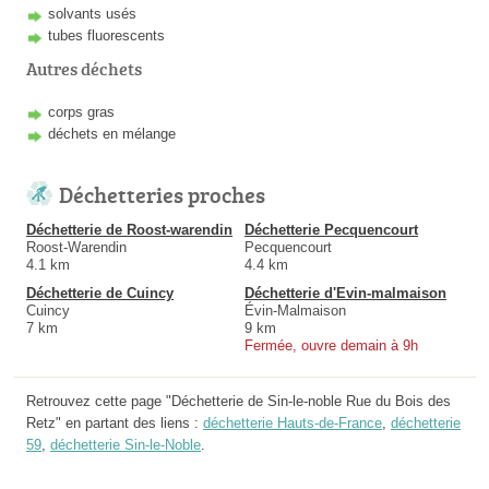
solvants usés
tubes fluorescents
Autres déchets
corps gras
déchets en mélange
Déchetteries proches
Déchetterie de Roost-warendin
Déchetterie Pecquencourt
Roost-Warendin
Pecquencourt
4.1 km
4.4 km
Déchetterie de Cuincy
Déchetterie d'Evin-malmaison
Cuincy
Évin-Malmaison
7 km
9 km
Fermée, ouvre demain à 9h
Retrouvez cette page "Déchetterie de Sin-le-noble Rue du Bois des
Retz" en partant des liens :
déchetterie Hauts-de-France
,
déchetterie
59
,
déchetterie Sin-le-Noble
.