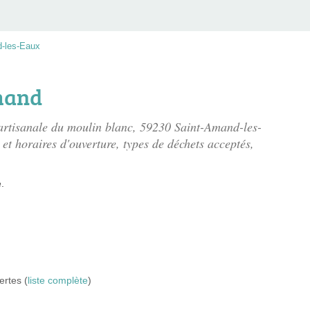
-les-Eaux
Amand
 artisanale du moulin blanc
, 59230 Saint-Amand-les-
 et horaires d'ouverture, types de déchets acceptés,
.
ertes (
liste complète
)