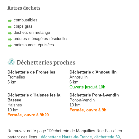
Autres déchets
combustibles
corps gras
déchets en mélange
ordures ménagères résiduelles
radiosources épuisées
Déchetteries proches
Déchetterie de Fromelles
Déchetterie d'Annoeullin
Fromelles
Annœullin
5 km
6 km
Ouverte jusqu'à 19h
Déchetterie d'Haisnes les la
Déchetterie Pont-à-vendin
Bassee
Pont-à-Vendin
Haisnes
10 km
10 km
Fermée, ouvre à 9h
Fermée, ouvre à 9h20
Retrouvez cette page "Déchetterie de Marquillies Rue Faulx" en
partant des liens :
déchetterie Hauts-de-France
,
déchetterie 59
,