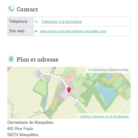
Contact
Téléphone
Téléphoner à la déchetterie
Site web
www.esterra.fr/d-dechetterie-marquillies.html
Plan et adresse
© contributeurs OpenStreetMap
Corriger l’adresse ou la localisation
Déchetterie de Marquillies
601 Rue Faulx
59274 Marquillies