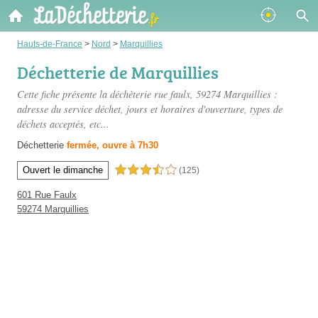
Hauts-de-France
>
Nord
>
Marquillies
Déchetterie de Marquillies
Cette fiche présente
la déchèterie rue faulx
, 59274 Marquillies :
adresse du service déchet, jours et horaires d'ouverture, types de
déchets acceptés, etc...
Déchetterie
fermée, ouvre à 7h30
Ouvert le dimanche
3,5 étoiles sur 5
(125)
601 Rue Faulx
59274 Marquillies