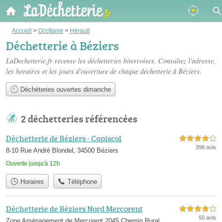
Accueil
>
Occitanie
>
Hérault
Déchetterie à Béziers
LaDechetterie.fr recense les
déchetteries biterroises
. Consultez l'adresse,
les horaires et les jours d'ouverture de chaque déchetterie à Béziers.
Déchèteries ouvertes dimanche
2 déchetteries référencées
Déchetterie de Béziers - Capiscol
4,0 étoiles sur 5
398 avis
8-10 Rue André Blondel, 34500 Béziers
Ouverte jusqu'à 12h
Horaires
Téléphone
Déchetterie de Béziers Nord Mercorent
4,0 étoiles sur 5
50 avis
Zone Aménagement de Mercorent 2045 Chemin Rural