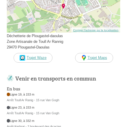
Corriger l’adresse ou la localisation
Déchetterie de Plougastel-daoulas
Zone Artisanale de Toull Ar Rannig
29470 Plougastel-Daoulas
Trajet Waze
Trajet Maps
Venir en transports en commun
En bus
Ligne 19, à 153 m
Arrêt Toull Ar Ranig - 15 rue Van Gogh
Ligne 23, à 153 m
Arrêt Toull Ar Ranig - 15 rue Van Gogh
Ligne 30, à 332 m
Arrêt Kerbrat - 2 boulevard des Acacias