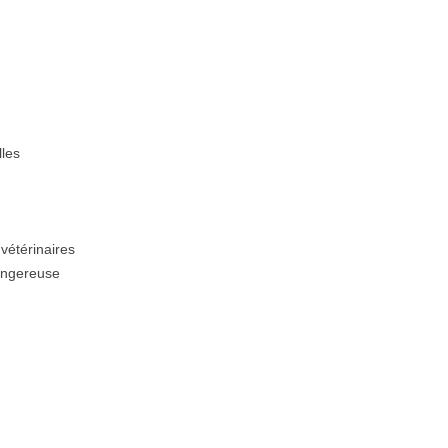
lles
vétérinaires
angereuse