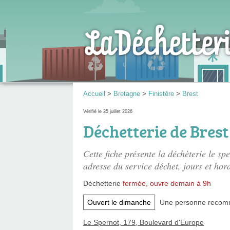
Accueil
>
Bretagne
>
Finistère
>
Brest
Vérifié le 25 juillet 2026
Déchetterie de Brest 
Cette fiche présente
la déchèterie le sp
adresse du service déchet, jours et hora
Déchetterie
fermée, ouvre demain à 9h
Ouvert le dimanche
Une personne
recom
Le Spernot, 179, Boulevard d'Europe