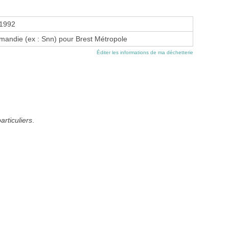
 1992
andie (ex : Snn) pour Brest Métropole
Éditer les informations de ma déchetterie
articuliers
.