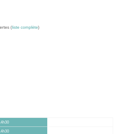
ertes (
liste complète
)
14h30
14h30