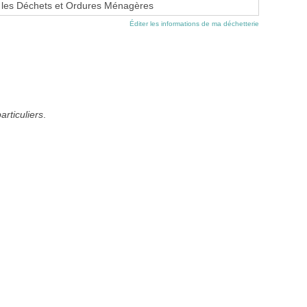
r les Déchets et Ordures Ménagères
Éditer les informations de ma déchetterie
articuliers
.