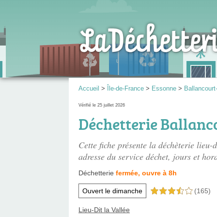
Accueil
>
Île-de-France
>
Essonne
>
Ballancourt
Vérifié le 25 juillet 2026
Déchetterie Ballanc
Cette fiche présente
la déchèterie lieu-d
adresse du service déchet, jours et hora
Déchetterie
fermée, ouvre à 8h
Ouvert le dimanche
(165)
3,5 étoiles sur 5
Lieu-Dit la Vallée