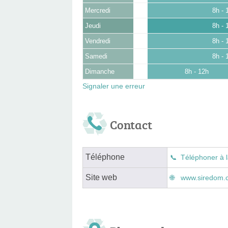
Mercredi
8h - 
Jeudi
8h - 
Vendredi
8h - 
Samedi
8h - 
Dimanche
8h - 12h
Signaler une erreur
Contact
Téléphone
Téléphoner à l
Site web
www.siredom.