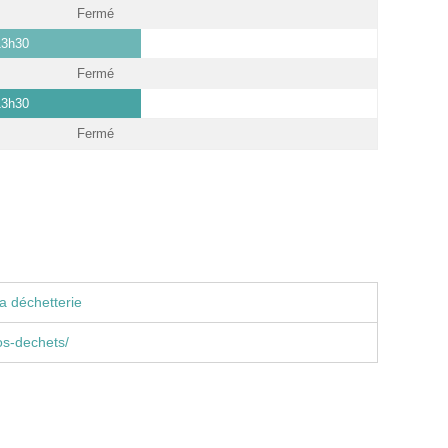
Fermé
13h30
Fermé
13h30
Fermé
a déchetterie
s-dechets/