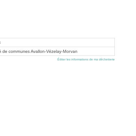
3
 de communes Avallon-Vézelay-Morvan
Éditer les informations de ma déchetterie