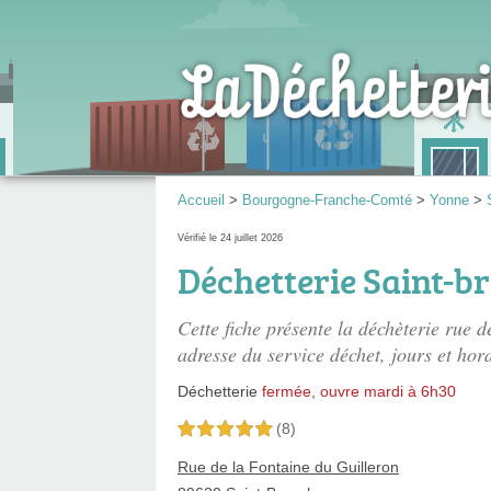
Accueil
>
Bourgogne-Franche-Comté
>
Yonne
>
Vérifié le 24 juillet 2026
Déchetterie Saint-b
Cette fiche présente
la déchèterie rue d
adresse du service déchet, jours et hora
Déchetterie
fermée, ouvre mardi à 6h30
(8)
5,0 étoiles sur 5
Rue de la Fontaine du Guilleron