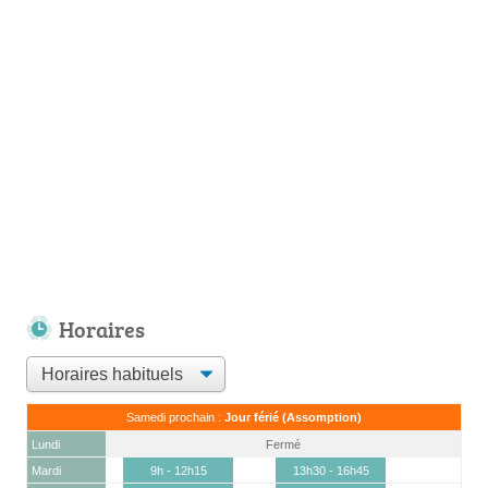
Horaires
Samedi prochain :
Jour férié (Assomption)
Lundi
Fermé
Mardi
9h - 12h15
13h30 - 16h45