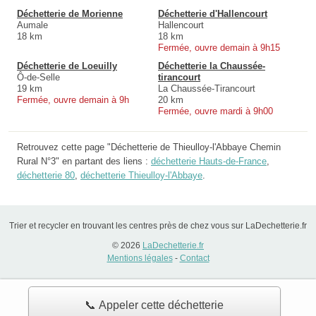
Déchetterie de Morienne
Déchetterie d'Hallencourt
Aumale
Hallencourt
18 km
18 km
Fermée, ouvre demain à 9h15
Déchetterie de Loeuilly
Déchetterie la Chaussée-
Ô-de-Selle
tirancourt
19 km
La Chaussée-Tirancourt
Fermée, ouvre demain à 9h
20 km
Fermée, ouvre mardi à 9h00
Retrouvez cette page "Déchetterie de Thieulloy-l'Abbaye Chemin
Rural N°3" en partant des liens :
déchetterie Hauts-de-France
,
déchetterie 80
,
déchetterie Thieulloy-l'Abbaye
.
Trier et recycler en trouvant les centres près de chez vous sur LaDechetterie.fr
© 2026
LaDechetterie.fr
Mentions légales
-
Contact
📞 Appeler cette déchetterie