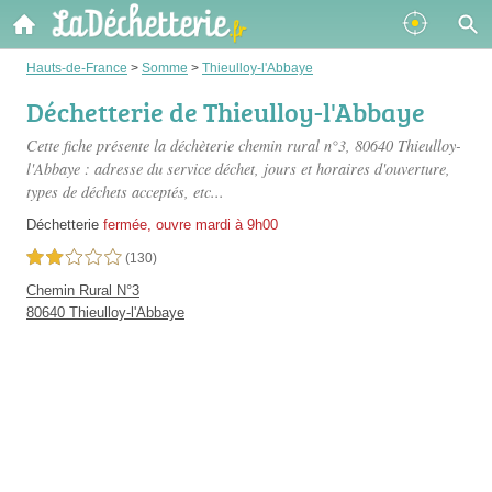
Hauts-de-France
>
Somme
>
Thieulloy-l'Abbaye
Déchetterie de Thieulloy-l'Abbaye
Cette fiche présente
la déchèterie chemin rural n°3
, 80640 Thieulloy-
l'Abbaye : adresse du service déchet, jours et horaires d'ouverture,
types de déchets acceptés, etc...
Déchetterie
fermée, ouvre mardi à 9h00
2,0 étoiles sur 5
(130)
Chemin Rural N°3
80640 Thieulloy-l'Abbaye