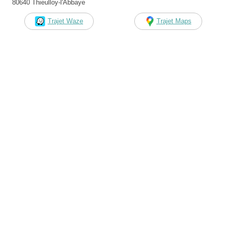
80640 Thieulloy-l'Abbaye
Trajet Waze
Trajet Maps