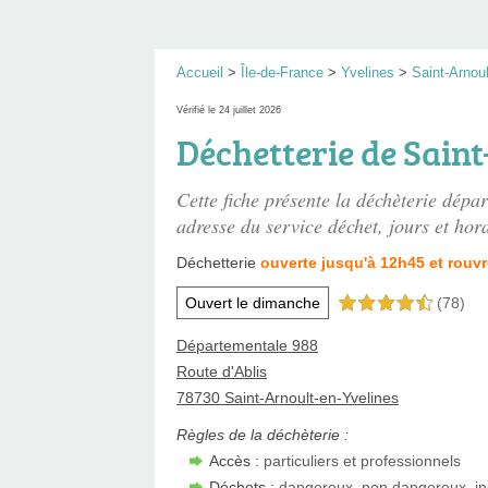
Accueil
>
Île-de-France
>
Yvelines
>
Saint-Arnou
Vérifié le 24 juillet 2026
Déchetterie de Saint
Cette fiche présente
la déchèterie dépa
adresse du service déchet, jours et hora
Déchetterie
ouverte jusqu'à 12h45 et rouvr
Ouvert le dimanche
(78)
4,5 étoiles sur 5
Départementale 988
Route d'Ablis
78730 Saint-Arnoult-en-Yvelines
Règles de la déchèterie :
Accès :
particuliers et professionnels
Déchets :
dangereux, non dangereux, in