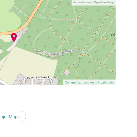
© contributeurs OpenStreetMap
Corriger l’adresse ou la localisation
rajet Maps