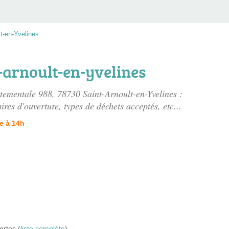
lt-en-Yvelines
-arnoult-en-yvelines
rtementale 988
, 78730 Saint-Arnoult-en-Yvelines :
ires d'ouverture, types de déchets acceptés, etc...
e à 14h
ertes (
liste complète
)