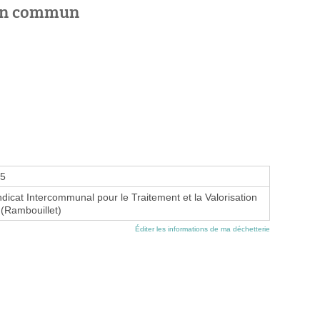
 en commun
95
icat Intercommunal pour le Traitement et la Valorisation
(Rambouillet)
Éditer les informations de ma déchetterie