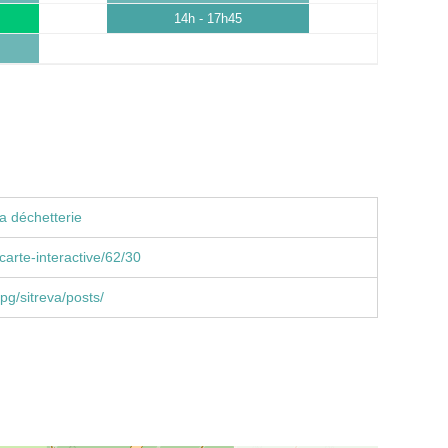
14h - 17h45
a déchetterie
carte-interactive/62/30
g/sitreva/posts/