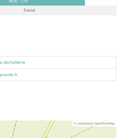
8h30 - 17h
Fermé
a déchetterie
eeode.fr
© contributeurs OpenStreetMap