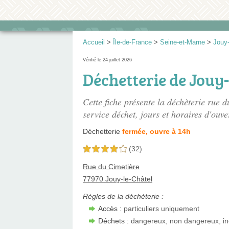
Accueil
>
Île-de-France
>
Seine-et-Marne
>
Jouy-
Vérifié le 24 juillet 2026
Déchetterie de Jouy-
Cette fiche présente
la déchèterie rue d
service déchet, jours et horaires d'ouve
Déchetterie
fermée, ouvre à 14h
(32)
4,0 étoiles sur 5
Rue du Cimetière
77970 Jouy-le-Châtel
Règles de la déchèterie :
Accès :
particuliers uniquement
Déchets :
dangereux, non dangereux, in