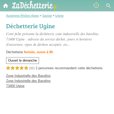
Auvergne-Rhône-Alpes
>
Savoie
>
Ugine
Déchetterie Ugine
Cette fiche présente
la déchèterie zone industrielle des bavelins
,
73400 Ugine : adresse du service déchet, jours et horaires
d'ouverture, types de déchets acceptés, etc...
Déchetterie
fermée, ouvre à 8h
Ouvert le dimanche
2 personnes
recommandent
cette déchetterie.
5,0 étoiles sur 5
(32)
Zone Industrielle des Bavelins
Zone Industrielle des Bavelins
73400 Ugine