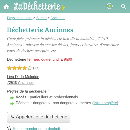
Pays de la Loire
>
Sarthe
>
Ancinnes
Déchetterie Ancinnes
Cette fiche présente
la déchèterie lieu-dit la maladrie
, 72610
Ancinnes : adresse du service déchet, jours et horaires d'ouverture,
types de déchets acceptés, etc...
Déchetterie
fermée, ouvre lundi à 9h00
4,0 étoiles sur 5
(17)
Lieu-Dit la Maladrie
72610 Ancinnes
Règles de la déchèterie :
Accès :
particuliers et professionnels
Déchets :
dangereux, non dangereux, inertes (
liste complète
)
📞 Appeler cette déchetterie
Recommander cette déchetterie