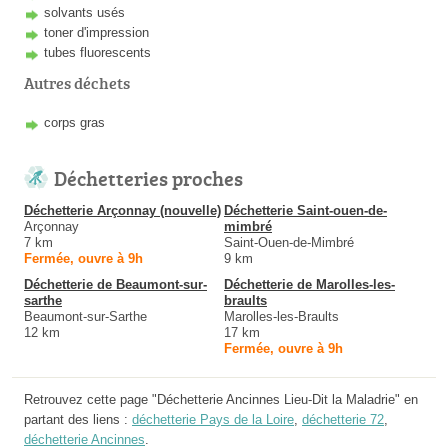
solvants usés
toner d'impression
tubes fluorescents
Autres déchets
corps gras
Déchetteries proches
Déchetterie Arçonnay (nouvelle)
Déchetterie Saint-ouen-de-
Arçonnay
mimbré
7 km
Saint-Ouen-de-Mimbré
Fermée, ouvre à 9h
9 km
Déchetterie de Beaumont-sur-
Déchetterie de Marolles-les-
sarthe
braults
Beaumont-sur-Sarthe
Marolles-les-Braults
12 km
17 km
Fermée, ouvre à 9h
Retrouvez cette page "Déchetterie Ancinnes Lieu-Dit la Maladrie" en
partant des liens :
déchetterie Pays de la Loire
,
déchetterie 72
,
déchetterie Ancinnes
.