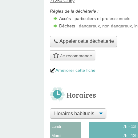
71250 Cluny
Règles de la déchèterie :
Accès :
particuliers et professionnels
Déchets :
dangereux, non dangereux, in
📞 Appeler cette déchetterie
Je recommande
Améliorer cette fiche
Horaires
Lundi
7h - 13h
Mardi
7h - 13h