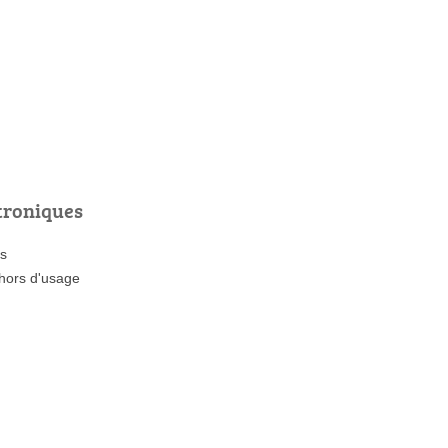
troniques
es
 hors d'usage