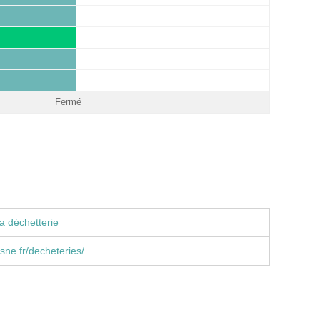
Fermé
a déchetterie
ne.fr/decheteries/