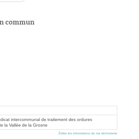
 en commun
icat intercommunal de traitement des ordures
 la Vallée de la Grosne
Éditer les informations de ma déchetterie