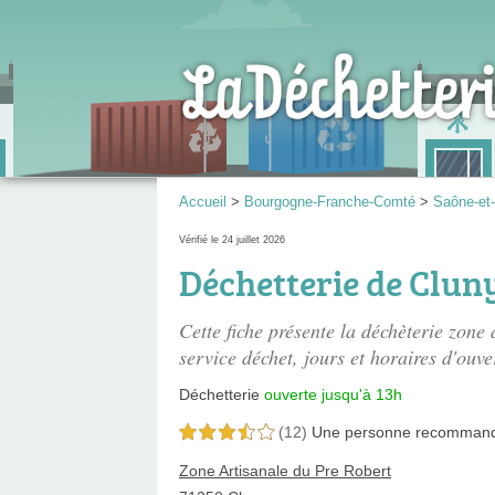
Accueil
>
Bourgogne-Franche-Comté
>
Saône-et-
Vérifié le 24 juillet 2026
Déchetterie de Clun
Cette fiche présente
la déchèterie zone 
service déchet, jours et horaires d'ouve
Déchetterie
ouverte jusqu'à 13h
(12)
Une personne
recomman
3,5 étoiles sur 5
Zone Artisanale du Pre Robert