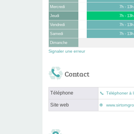
Mercredi
7h - 13h
Jeudi
7h - 13h
Vendredi
7h - 13h
Samedi
7h - 13h
Dimanche
Signaler une erreur
Contact
Téléphone
Téléphoner à l
Site web
www.sirtomgros