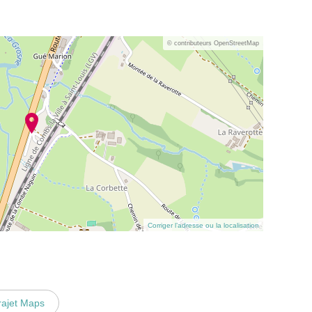
© contributeurs OpenStreetMap
Corriger l’adresse ou la localisation
rajet Maps