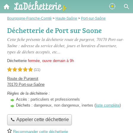
Bourgogne-Franche-Comté
>
Haute-Saône
>
Port-sur-Saône
Déchetterie de Port sur Saone
Cette fiche présente
la déchèterie route de purgerot
, 70170 Port-sur-
Saône : adresse du service déchet, jours et horaires d'ouverture,
types de déchets acceptés, etc...
Déchetterie
fermée, ouvre demain à 9h
5,0 étoiles sur 5
(11)
Route de Purgerot
70170 Port-sur-Saône
Règles de la déchèterie :
Accès :
particuliers et professionnels
Déchets :
dangereux, non dangereux, inertes (
liste complète
)
📞 Appeler cette déchetterie
Recommander cette déchetterie