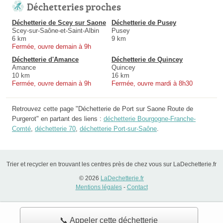
Déchetteries proches
Déchetterie de Scey sur Saone
Déchetterie de Pusey
Scey-sur-Saône-et-Saint-Albin
Pusey
6 km
9 km
Fermée, ouvre demain à 9h
Déchetterie d'Amance
Déchetterie de Quincey
Amance
Quincey
10 km
16 km
Fermée, ouvre demain à 9h
Fermée, ouvre mardi à 8h30
Retrouvez cette page "Déchetterie de Port sur Saone Route de
Purgerot" en partant des liens :
déchetterie Bourgogne-Franche-
Comté
,
déchetterie 70
,
déchetterie Port-sur-Saône
.
Trier et recycler en trouvant les centres près de chez vous sur LaDechetterie.fr
© 2026
LaDechetterie.fr
Mentions légales
-
Contact
📞 Appeler cette déchetterie