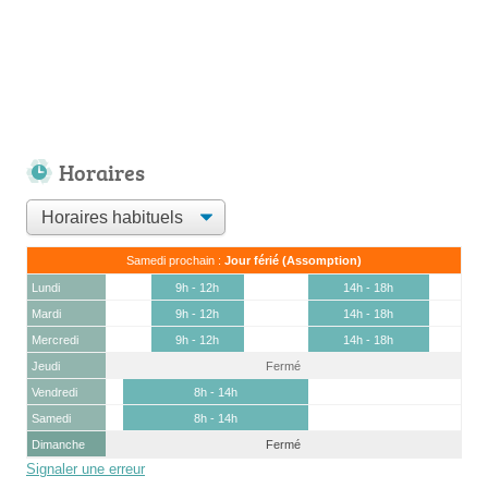
Horaires
Samedi prochain :
Jour férié (Assomption)
Lundi
9h - 12h
14h - 18h
Mardi
9h - 12h
14h - 18h
Mercredi
9h - 12h
14h - 18h
Jeudi
Fermé
Vendredi
8h - 14h
Samedi
8h - 14h
Dimanche
Fermé
Signaler une erreur