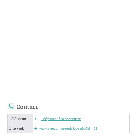
Contact
Téléphone
Téléphoner à la déchetterie
Site web
www.sytevom.org/rubrique.php?id=409