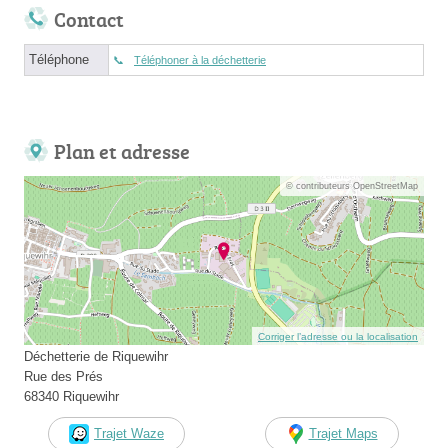
Contact
Téléphone
Téléphoner à la déchetterie
Plan et adresse
© contributeurs OpenStreetMap
Corriger l’adresse ou la localisation
Déchetterie de Riquewihr
Rue des Prés
68340 Riquewihr
Trajet Waze
Trajet Maps