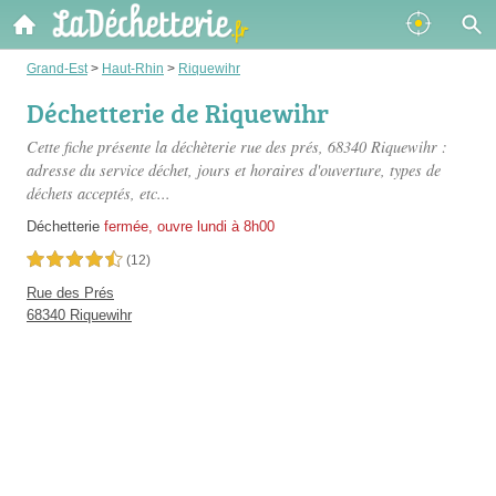
Grand-Est
>
Haut-Rhin
>
Riquewihr
Déchetterie de Riquewihr
Cette fiche présente
la déchèterie rue des prés
, 68340 Riquewihr :
adresse du service déchet, jours et horaires d'ouverture, types de
déchets acceptés, etc...
Déchetterie
fermée, ouvre lundi à 8h00
4,5 étoiles sur 5
(12)
Rue des Prés
68340 Riquewihr