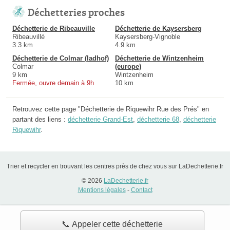
Déchetteries proches
Déchetterie de Ribeauville
Déchetterie de Kaysersberg
Ribeauvillé
Kaysersberg-Vignoble
3.3 km
4.9 km
Déchetterie de Colmar (ladhof)
Déchetterie de Wintzenheim
Colmar
(europe)
9 km
Wintzenheim
Fermée, ouvre demain à 9h
10 km
Retrouvez cette page "Déchetterie de Riquewihr Rue des Prés" en
partant des liens :
déchetterie Grand-Est
,
déchetterie 68
,
déchetterie
Riquewihr
.
Trier et recycler en trouvant les centres près de chez vous sur LaDechetterie.fr
© 2026
LaDechetterie.fr
Mentions légales
-
Contact
📞 Appeler cette déchetterie