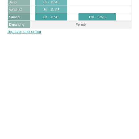
Jeudi
8h - 11h45
Vendredi
8h - 11h45
Samedi
8h - 11h45
13h - 17h15
Dimanche
Fermé
Signaler une erreur