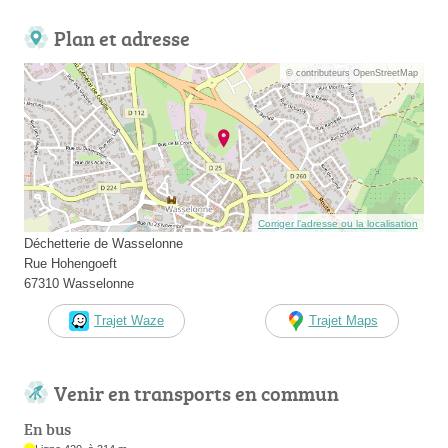
Plan et adresse
© contributeurs OpenStreetMap
Corriger l’adresse ou la localisation
Déchetterie de Wasselonne
Rue Hohengoeft
67310 Wasselonne
Trajet Waze
Trajet Maps
Venir en transports en commun
En bus