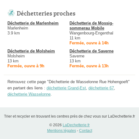
Déchetteries proches
Déchetterie de Marlenheim
Déchetterie de Mossig-
Marlenheim
sommerau Mobile
3.9 km
Wangenbourg-Engenthal
11 km
Fermée, ouvre à 14h
Déchetterie de Molsheim
Déchetterie de Saverne
Molsheim
Saverne
13 km
13 km
Fermée, ouvre à 9h
Fermée, ouvre à 13h
Retrouvez cette page "Déchetterie de Wasselonne Rue Hohengoeft"
en partant des liens :
déchetterie Grand-Est
,
déchetterie 67
,
déchetterie Wasselonne
.
Trier et recycler en trouvant les centres près de chez vous sur LaDechetterie.fr
© 2026
LaDechetterie.fr
Mentions légales
-
Contact