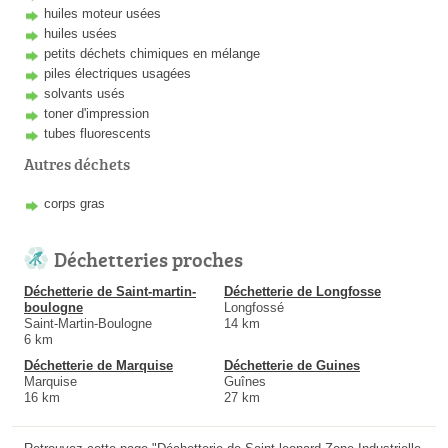
huiles moteur usées
huiles usées
petits déchets chimiques en mélange
piles électriques usagées
solvants usés
toner d'impression
tubes fluorescents
Autres déchets
corps gras
Déchetteries proches
Déchetterie de Saint-martin-
Déchetterie de Longfosse
boulogne
Longfossé
Saint-Martin-Boulogne
14 km
6 km
Déchetterie de Marquise
Déchetterie de Guines
Marquise
Guînes
16 km
27 km