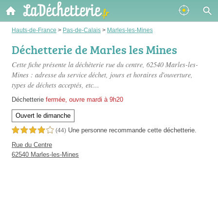
Hauts-de-France
>
Pas-de-Calais
>
Marles-les-Mines
Déchetterie de Marles les Mines
Cette fiche présente
la déchèterie rue du centre
, 62540 Marles-les-
Mines : adresse du service déchet, jours et horaires d'ouverture,
types de déchets acceptés, etc...
Déchetterie
fermée, ouvre mardi à 9h20
Ouvert le dimanche
Une personne
recommande
cette déchetterie.
4,0 étoiles sur 5
(44)
Rue du Centre
62540 Marles-les-Mines