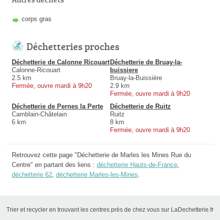
corps gras
Déchetteries proches
Déchetterie de Calonne Ricouart
Déchetterie de Bruay-la-
Calonne-Ricouart
buissiere
2.5 km
Bruay-la-Buissière
Fermée, ouvre mardi à 9h20
2.9 km
Fermée, ouvre mardi à 9h20
Déchetterie de Pernes la Perte
Déchetterie de Ruitz
Camblain-Châtelain
Ruitz
6 km
8 km
Fermée, ouvre mardi à 9h20
Retrouvez cette page "Déchetterie de Marles les Mines Rue du
Centre" en partant des liens :
déchetterie Hauts-de-France
,
déchetterie 62
,
déchetterie Marles-les-Mines
.
Trier et recycler en trouvant les centres près de chez vous sur LaDechetterie.fr