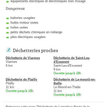
équipements électriques et électroniques hors d'usage
Dangereux
batteries usagées
huiles moteur usées
huiles usées
petits déchets chimiques en mélange
piles électriques usagées
Déchetteries proches
Déchetterie de Viarmes
Déchetterie de Saint-Leu
Viarmes
d'Esserent
6 km
Saint-Leu-d'Esserent
9 km
Ouverte jusqu'à 18h
Déchetterie de Plailly
Déchetterie de Le-mesnil-en-
Plailly
thelle
11 km
Le Mesnil-en-Thelle
Ouverte jusqu'à 18h
11 km
Ouverte jusqu'à 18h
Retrouvez cette page "Déchetterie de Lamorlaye Route de la