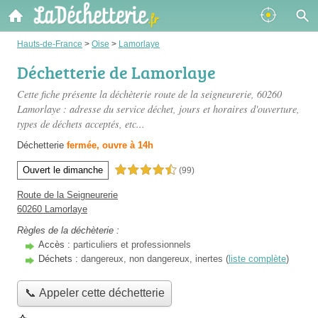
Hauts-de-France
>
Oise
>
Lamorlaye
Déchetterie de Lamorlaye
Cette fiche présente
la déchèterie route de la seigneurerie
, 60260
Lamorlaye : adresse du service déchet, jours et horaires d'ouverture,
types de déchets acceptés, etc...
Déchetterie
fermée, ouvre à 14h
Ouvert le dimanche
4,5 étoiles sur 5
(99)
Route de la Seigneurerie
60260 Lamorlaye
Règles de la déchèterie :
Accès :
particuliers et professionnels
Déchets :
dangereux, non dangereux, inertes (
liste complète
)
📞 Appeler cette déchetterie