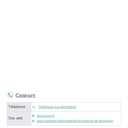
Contact
Téléphone
Téléphoner à la déchetterie
www.smvo.fr
Site web
www.smdoise.fr/dechetteries/dechetterie-de-lamorlaye/