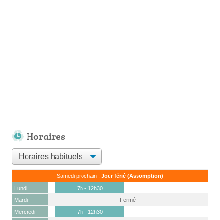
Horaires
Samedi prochain :
Jour férié (Assomption)
Lundi
7h - 12h30
Mardi
Fermé
Mercredi
7h - 12h30