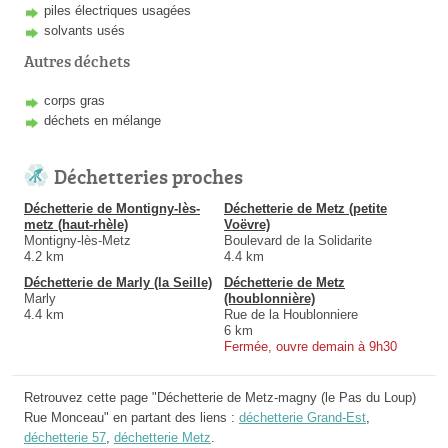
piles électriques usagées
solvants usés
Autres déchets
corps gras
déchets en mélange
Déchetteries proches
Déchetterie de Montigny-lès-
Déchetterie de Metz (petite
metz (haut-rhèle)
Voëvre)
Montigny-lès-Metz
Boulevard de la Solidarite
4.2 km
4.4 km
Déchetterie de Marly (la Seille)
Déchetterie de Metz
Marly
(houblonnière)
4.4 km
Rue de la Houblonniere
6 km
Fermée, ouvre demain à 9h30
Retrouvez cette page "Déchetterie de Metz-magny (le Pas du Loup)
Rue Monceau" en partant des liens :
déchetterie Grand-Est
,
déchetterie 57
,
déchetterie Metz
.