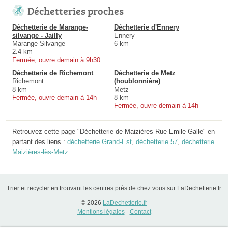
Déchetteries proches
Déchetterie de Marange-
Déchetterie d'Ennery
silvange - Jailly
Ennery
Marange-Silvange
6 km
2.4 km
Fermée, ouvre demain à 9h30
Déchetterie de Richemont
Déchetterie de Metz
Richemont
(houblonnière)
8 km
Metz
Fermée, ouvre demain à 14h
8 km
Fermée, ouvre demain à 14h
Retrouvez cette page "Déchetterie de Maizières Rue Emile Galle" en
partant des liens :
déchetterie Grand-Est
,
déchetterie 57
,
déchetterie
Maizières-lès-Metz
.
Trier et recycler en trouvant les centres près de chez vous sur LaDechetterie.fr
© 2026
LaDechetterie.fr
Mentions légales
-
Contact