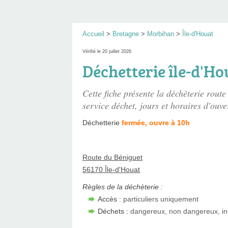
Accueil
>
Bretagne
>
Morbihan
>
Île-d'Houat
Vérifié le 20 juillet 2026
Déchetterie île-d'Ho
Cette fiche présente
la déchèterie route
service déchet, jours et horaires d'ouve
Déchetterie
fermée, ouvre à 10h
Route du Béniguet
56170 Île-d'Houat
Règles de la déchèterie :
Accès :
particuliers uniquement
Déchets :
dangereux, non dangereux, in