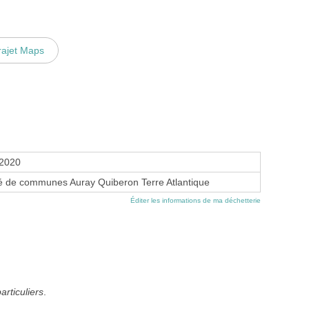
rajet Maps
 2020
de communes Auray Quiberon Terre Atlantique
Éditer les informations de ma déchetterie
articuliers
.