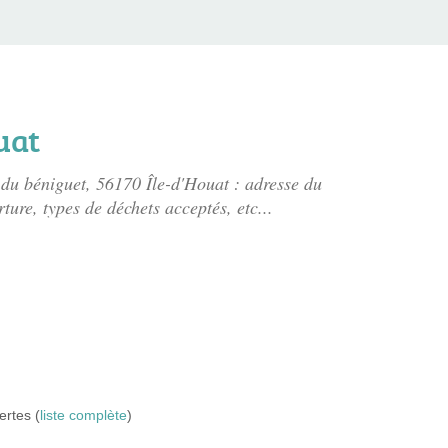
uat
 du béniguet
, 56170 Île-d'Houat : adresse du
rture, types de déchets acceptés, etc...
ertes (
liste complète
)