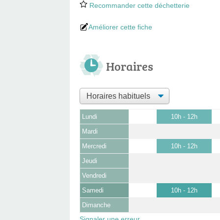
Recommander cette déchetterie
Améliorer cette fiche
Horaires
Lundi
10h - 12h
Mardi
Mercredi
10h - 12h
Jeudi
Vendredi
Samedi
10h - 12h
Dimanche
Signaler une erreur