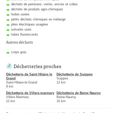
déchets de peintures, vernis, encres et colles
déchets de produits agro-chimiques
huiles usées
petits déchets chimiques en mélange
piles électriques usagées
solvants usés
tubes fluorescents
Autres déchets
corps gras
Déchetteries proches
Déchetterie de Saint Hilaire le
Déchetterie de Suippes
Grand
Suippes
Saint-Hilaire-le-Grand
12 km
8 km
Déchetterie de Villers-marmery
Déchetterie de Beine Nauroy
Villers-Marmery
Beine-Nauroy
12 km
16 km