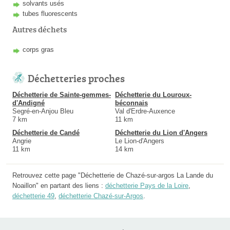
solvants usés
tubes fluorescents
Autres déchets
corps gras
Déchetteries proches
Déchetterie de Sainte-gemmes-
Déchetterie du Louroux-
d'Andigné
béconnais
Segré-en-Anjou Bleu
Val d'Erdre-Auxence
7 km
11 km
Déchetterie de Candé
Déchetterie du Lion d'Angers
Angrie
Le Lion-d'Angers
11 km
14 km
Retrouvez cette page "Déchetterie de Chazé-sur-argos La Lande du
Noaillon" en partant des liens :
déchetterie Pays de la Loire
,
déchetterie 49
,
déchetterie Chazé-sur-Argos
.