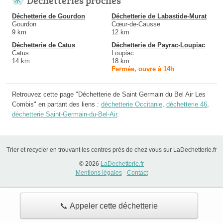
Déchetterie de Gourdon
Déchetterie de Labastide-Murat
Gourdon
Cœur-de-Causse
9 km
12 km
Déchetterie de Catus
Déchetterie de Payrac-Loupiac
Catus
Loupiac
14 km
18 km
Fermée, ouvre à 14h
Retrouvez cette page "Déchetterie de Saint Germain du Bel Air Les
Combis" en partant des liens :
déchetterie Occitanie
,
déchetterie 46
,
déchetterie Saint-Germain-du-Bel-Air
.
Trier et recycler en trouvant les centres près de chez vous sur LaDechetterie.fr
© 2026
LaDechetterie.fr
Mentions légales
-
Contact
📞 Appeler cette déchetterie