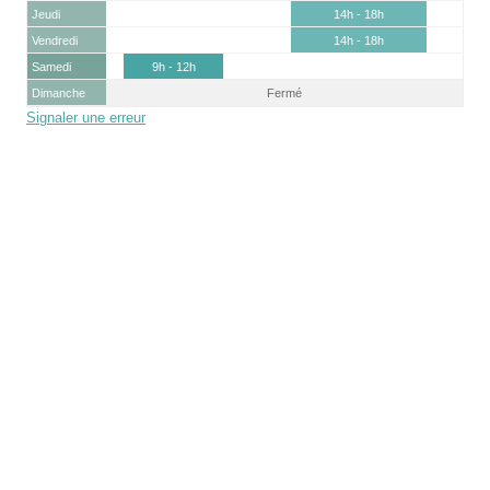
Jeudi
14h - 18h
Vendredi
14h - 18h
Samedi
9h - 12h
Dimanche
Fermé
Signaler une erreur