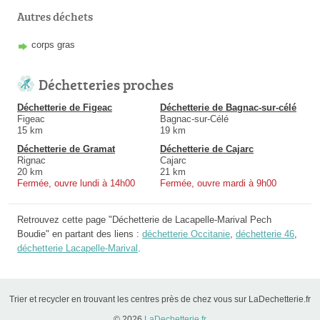
Autres déchets
corps gras
Déchetteries proches
Déchetterie de Figeac
Déchetterie de Bagnac-sur-célé
Figeac
Bagnac-sur-Célé
15 km
19 km
Déchetterie de Gramat
Déchetterie de Cajarc
Rignac
Cajarc
20 km
21 km
Fermée, ouvre lundi à 14h00
Fermée, ouvre mardi à 9h00
Retrouvez cette page "Déchetterie de Lacapelle-Marival Pech
Boudie" en partant des liens :
déchetterie Occitanie
,
déchetterie 46
,
déchetterie Lacapelle-Marival
.
Trier et recycler en trouvant les centres près de chez vous sur LaDechetterie.fr
© 2026
LaDechetterie.fr