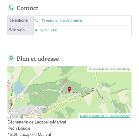
Contact
Téléphone
Téléphoner à la déchetterie
Site web
syded-lot.fr
Plan et adresse
© contributeurs OpenStreetMap
Corriger l’adresse ou la localisation
Déchetterie de Lacapelle-Marival
Pech Boudie
46120 Lacapelle-Marival