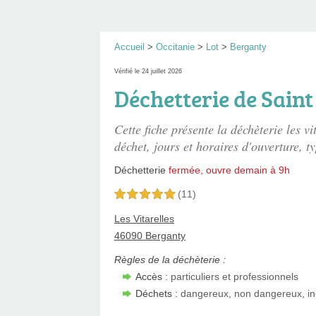
Accueil
>
Occitanie
>
Lot
>
Berganty
Vérifié le 24 juillet 2026
Déchetterie de Saint
Cette fiche présente
la déchèterie les vi
déchet, jours et horaires d'ouverture, ty
Déchetterie
fermée, ouvre demain à 9h
(11)
5,0 étoiles sur 5
Les Vitarelles
46090 Berganty
Règles de la déchèterie :
Accès :
particuliers et professionnels
Déchets :
dangereux, non dangereux, in