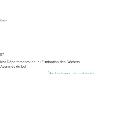
-Géry
007
at Départemental pour l'Élimination des Déchets
Assimilés du Lot
Éditer les informations de ma déchetterie