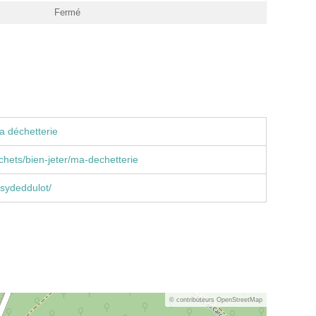
Fermé
a déchetterie
echets/bien-jeter/ma-dechetterie
sydeddulot/
© contributeurs OpenStreetMap